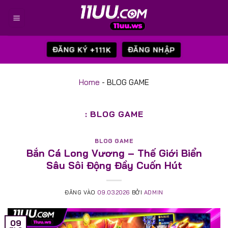
Bỏ
qua
nội
dung
ĐĂNG KÝ +111K
ĐĂNG NHẬP
Home
-
BLOG GAME
:
BLOG GAME
BLOG GAME
Bắn Cá Long Vương – Thế Giới Biển
Sâu Sôi Động Đầy Cuốn Hút
ĐĂNG VÀO
09.03.2026
BỞI
ADMIN
09