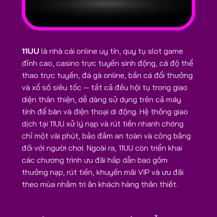
11UU
là nhà cái online uy tín, quy tụ slot game
đỉnh cao, casino trực tuyến sinh động, cá độ thể
thao trực tuyến, đá gà online, bắn cá đổi thưởng
và xổ số siêu tốc — tất cả đều hội tụ trong giao
diện thân thiện, dễ dàng sử dụng trên cả máy
tính để bàn và điện thoại di động. Hệ thống giao
dịch tại 11UU xử lý nạp và rút tiền nhanh chóng
chỉ một vài phút, bảo đảm an toàn và công bằng
đối với người chơi. Ngoài ra, 11UU còn triển khai
các chương trình ưu đãi hấp dẫn bao gồm
thưởng nạp, rút tiền, khuyến mãi VIP và ưu đãi
theo mùa nhằm tri ân khách hàng thân thiết.