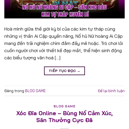
Hoà mình giữa thế giới kỳ bí của các kim tự tháp cùng
những vị thần Ai Cập quyền năng, Nổ hũ Nữ hoàng Ai Cập
mang đến trải nghiệm chìm đắm đầy mê hoặc. Trò chơi lôi
cuốn người chơi với thiết kế đẹp mắt, thể hiện sinh động
các biểu tượng văn hoá […]
TIẾP TỤC ĐỌC
→
Đăng trong
BLOG GAME
Để lại bình luận
BLOG GAME
Xóc Đĩa Online – Bùng Nổ Cảm Xúc,
Săn Thưởng Cực Đã