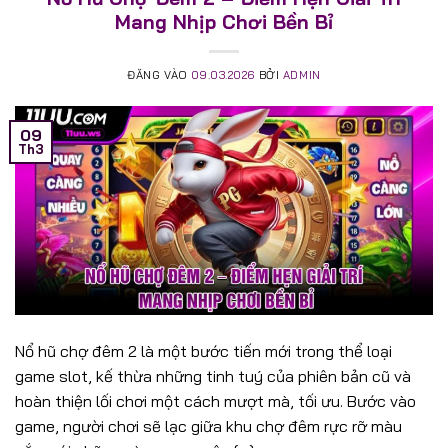
Mang Nhịp Chơi Bền Bỉ
ĐĂNG VÀO
09.03.2026
BỞI
ADMIN
09
Th3
Nổ hũ chợ đêm 2 là một bước tiến mới trong thể loại
game slot, kế thừa những tinh tuý của phiên bản cũ và
hoàn thiện lối chơi một cách mượt mà, tối ưu. Bước vào
game, người chơi sẽ lạc giữa khu chợ đêm rực rỡ màu