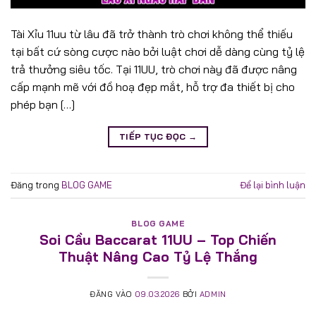
Tài Xỉu 11uu từ lâu đã trở thành trò chơi không thể thiếu
tại bất cứ sòng cược nào bởi luật chơi dễ dàng cùng tỷ lệ
trả thưởng siêu tốc. Tại 11UU, trò chơi này đã được nâng
cấp mạnh mẽ với đồ hoạ đẹp mắt, hỗ trợ đa thiết bị cho
phép bạn […]
TIẾP TỤC ĐỌC
→
Đăng trong
BLOG GAME
Để lại bình luận
BLOG GAME
Soi Cầu Baccarat 11UU – Top Chiến
Thuật Nâng Cao Tỷ Lệ Thắng
ĐĂNG VÀO
09.03.2026
BỞI
ADMIN