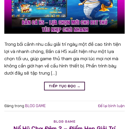
Trong bối cảnh nhu cầu giải trí ngày một đề cao tính tiện
lợi và nhanh chóng, Bắn cá H5 xuất hiện như một lựa
chọn tối ưu, giúp game thủ tham gia mọi lúc mọi nơi mà
không cần giới hạn về cấu hình thiết bị. Phần trình bày
dưới đây sẽ tập trung […]
TIẾP TỤC ĐỌC
→
Đăng trong
BLOG GAME
Để lại bình luận
BLOG GAME
Nổ Hũ Chợ Đêm 2 – Điểm Hẹn Giải Trí