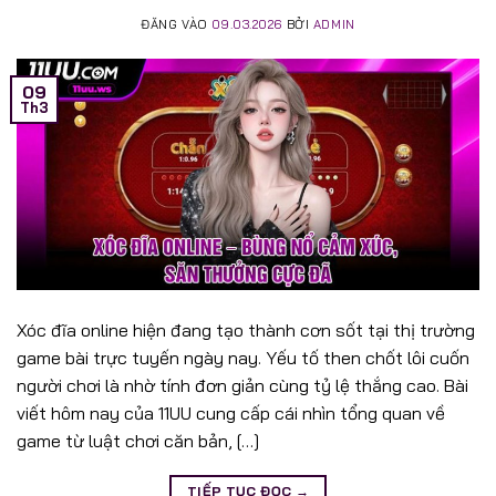
ĐĂNG VÀO
09.03.2026
BỞI
ADMIN
09
Th3
Xóc đĩa online hiện đang tạo thành cơn sốt tại thị trường
game bài trực tuyến ngày nay. Yếu tố then chốt lôi cuốn
người chơi là nhờ tính đơn giản cùng tỷ lệ thắng cao. Bài
viết hôm nay của 11UU cung cấp cái nhìn tổng quan về
game từ luật chơi căn bản, […]
TIẾP TỤC ĐỌC
→